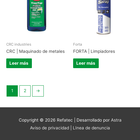
CRC industries
Forta
CRC | Maquinado de metales
FORTA | Limpiadores
Leer más
Leer más
1
2
→
Copyright © 2026
Refatec
| Desarrollado por
Astra
Aviso de privacidad
|
LInea de denuncia