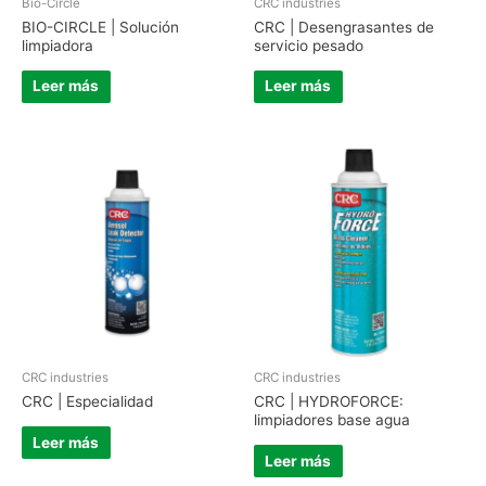
Bio-Circle
CRC industries
BIO-CIRCLE | Solución
CRC | Desengrasantes de
limpiadora
servicio pesado
Leer más
Leer más
CRC industries
CRC industries
CRC | Especialidad
CRC | HYDROFORCE:
limpiadores base agua
Leer más
Leer más