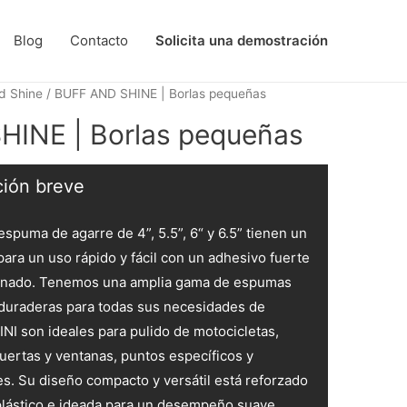
Blog
Contacto
Solicita una demostración
d Shine
/ BUFF AND SHINE | Borlas pequeñas
INE | Borlas pequeñas
ción breve
spuma de agarre de 4”, 5.5”, 6“ y 6.5” tienen un
para un uso rápido y fácil con un adhesivo fuerte
minado. Tenemos una amplia gama de espumas
 duraderas para todas sus necesidades de
INI son ideales para pulido de motocicletas,
uertas y ventanas, puntos específicos y
es. Su diseño compacto y versátil está reforzado
plástico e ideada para un desempeño suave.