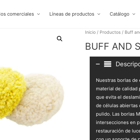
ios comerciales
Líneas de productos
Catálogo
Inicio
/
Productos
/
Buff an
BUFF AND SH
Descrip
Nuestras borlas de e
material de calidad 
que evita el desla
de células abiertas
pulido. Las borlas M
intersecciones en p
restauración de luc
con un soporte de 