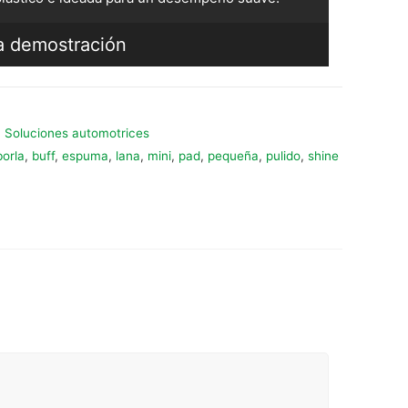
a demostración
,
Soluciones automotrices
borla
,
buff
,
espuma
,
lana
,
mini
,
pad
,
pequeña
,
pulido
,
shine